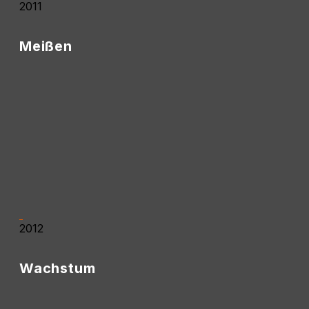
2011
Meißen
• Am 01.07.2011 eröffnete die erste Filiale
außerhalb von Oschatz in Meißen.
• Der erste Standort befand sich in der Neugasse
12 und hatte rund 60 m² Fläche. Meißen war als
Stadt ein interessanter Standort für die weitere
Entwicklung des Unternehmens.
2012
Wachstum
• Aufgrund des Wachstums wurde im Januar ein