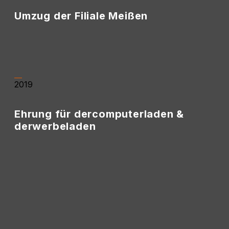
Umzug der Filiale Meißen
• Seit dem 29.01.2018 befand sich die Filiale Meißen
in der Uferstraße 5, 01662 Meißen.
2019
Ehrung für dercomputerladen &
derwerbeladen
• dercomputerladen und derwerbeladen wurden
von der Stadt Oschatz als Unternehmen des
Jahres 2019 ausgezeichnet.
• Ein Teil des Preisgeldes wurde in Form von
Sachpreisen an Vereine und Einrichtungen im
Umkreis weitergegeben.