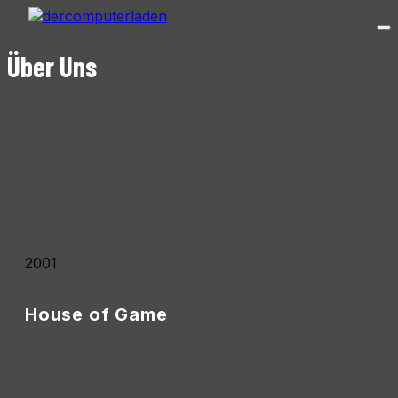
Über Uns
Aus einem Internet- und Netzwerkcafé entstand
über die Jahre ein Computerfachgeschäft mit
eigener PC-Manufaktur, Service, Beratung und
Standorten in Oschatz und Dresden.
2001
House of Game
• 05.10.2001: Gründung von House of Game
Oschatz durch Thomas Schupke.