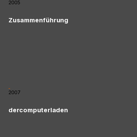
2005
Zusammenführung
• Zusammenführung von House of Game und
Multi-Media-Center.
• Aus den bisherigen Bereichen entstand ein
gemeinsames Geschäft rund um Computer,
Technik und Service.
2007
dercomputerladen
• Aus dem bisherigen Konzept entstand der Name
dercomputerladen.