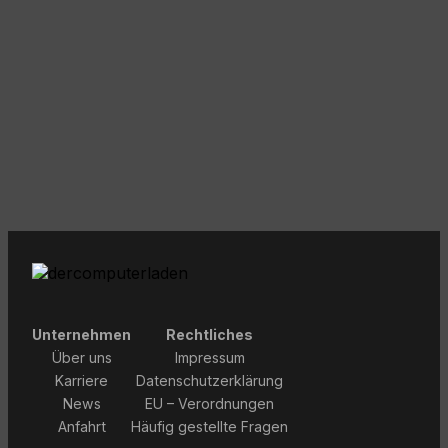
• Im Mittelpunkt stehen persönliche Beratung,
Service, Reparatur und die eigene PC Manufaktur
mit DCL24.
• Der Standort Oschatz befindet sich in der
Leipziger Straße 9, der Standort Dresden in der
Tharandter Straße 67.
Unternehmen
Rechtliches
Über uns
Impressum
Karriere
Datenschutzerklärung
News
EU – Verordnungen
Anfahrt
Häufig gestellte Fragen