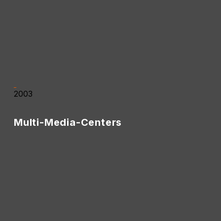
• 06.10.2001: Eröffnung am Neumarkt 3 in Oschatz.
• Das ursprüngliche Konzept war ein Internet- und
Netzwerkcafé mit dem Verleih von Playstation- und
PC-Spielen.
2003
Multi-Media-Centers
• Eröffnung des Multi-Media-Centers in der
Badergasse in Oschatz.
• Der Schwerpunkt verlagerte sich stärker auf
Installation, Reparatur und PCHardware.