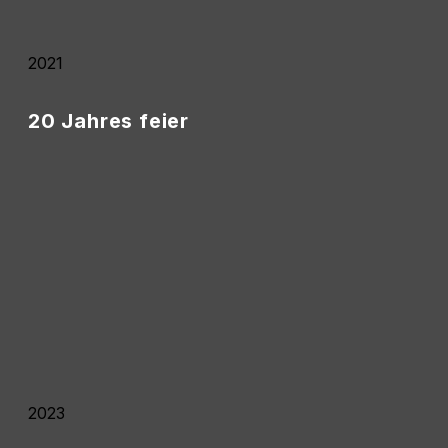
2021
20 Jahres feier
• Zum 20-jährigen Bestehen von House of Game,
MultiMediaCenter, dercomputerladen und
derwerbeladen fand am 09.10.2021 in Oschatz ein
Tag der offenen Tür statt.
• Ebenfalls 2021 wurde die Filiale Meißen ab dem
25.10.2021 aufgrund von Personalmangel
vorübergehend geschlossen.
2023