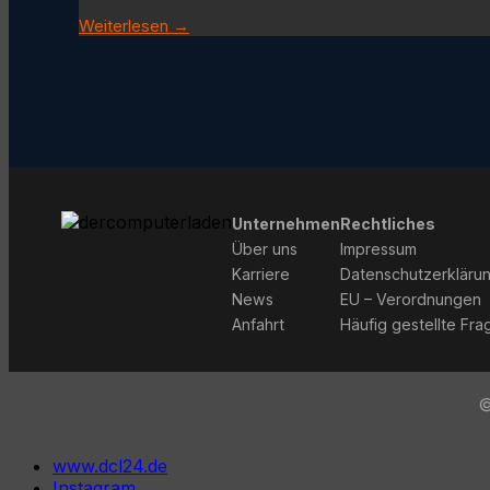
Weiterlesen →
Unternehmen
Rechtliches
Über uns
Impressum
Karriere
Datenschutzerkläru
News
EU – Verordnungen
Anfahrt
Häufig gestellte Fra
©
www.dcl24.de
Instagram