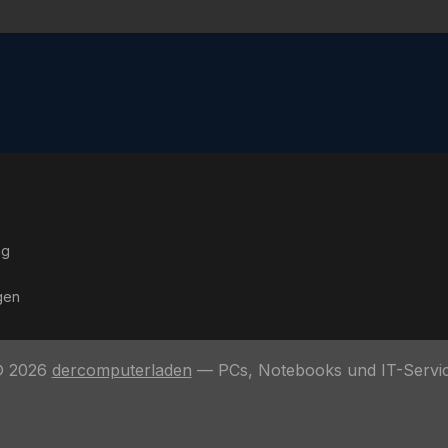
ng
gen
 2026
dercomputerladen
— PCs, Notebooks und IT-Servi