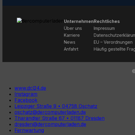
Unternehmen
Rechtliches
Über uns
Impressum
Karriere
Datenschutzerkläru
News
EU – Verordnungen
Anfahrt
Häufig gestellte Fra
©
www.dcl24.de
Instagram
Facebook
Leipziger Straße 9 • 04758 Oschatz
oschatz@dercomputerladen.de
Tharandter Straße 67 • 01187 Dresden
dresden@dercomputerladen.de
Fernwartung