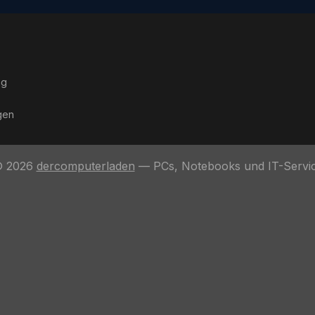
ng
gen
 2026
dercomputerladen
— PCs, Notebooks und IT-Servi