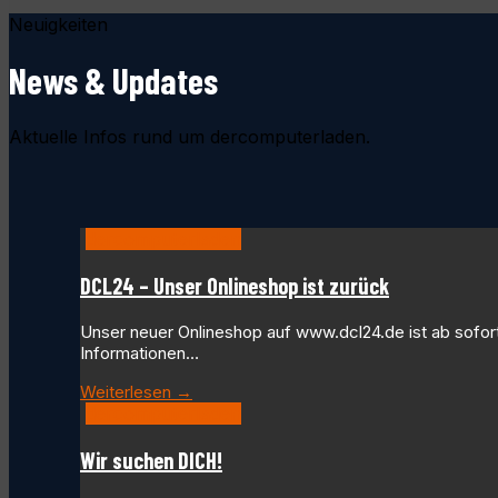
Neuigkeiten
News & Updates
Aktuelle Infos rund um dercomputerladen.
dercomputerladen
DCL24 – Unser Onlineshop ist zurück
Unser neuer Onlineshop auf www.dcl24.de ist ab sofort 
Informationen…
Weiterlesen →
dercomputerladen
Wir suchen DICH!