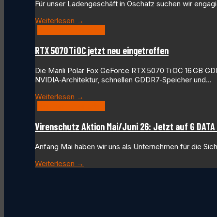
Für unser Ladengeschäft in Oschatz suchen wir engagier
Weiterlesen →
dercomputerladen
RTX 5070 Ti OC jetzt neu eingetroffen
Die Manli Polar Fox GeForce RTX 5070 Ti OC 16 GB GDDR
NVIDIA‑Architektur, schnellen GDDR7‑Speicher und…
Weiterlesen →
dercomputerladen
Virenschutz Aktion Mai/Juni 26: Jetzt auf G DAT
Anfang Mai haben wir uns als Unternehmen für die Sic
Weiterlesen →